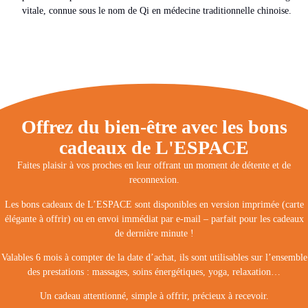
vitale, connue sous le nom de Qi en médecine traditionnelle chinoise.
Offrez du bien-être avec les bons
cadeaux de L'ESPACE
Faites plaisir à vos proches en leur offrant un moment de détente et de
reconnexion.
Les
bons cadeaux de L’ESPACE
sont disponibles en version imprimée (carte
élégante à offrir) ou en
envoi immédiat par e-mail
– parfait pour les cadeaux
de dernière minute !
Valables
6 mois à compter de la date d’achat
, ils sont utilisables sur l’ensemble
des prestations : massages, soins énergétiques, yoga, relaxation…
Un cadeau attentionné, simple à offrir, précieux à recevoir.